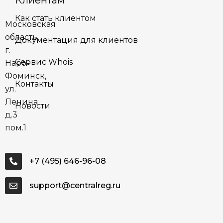
Клиентам
Как стать клиентом
Московская
область,
Документация для клиентов
г.
Сервис Whois
Наро-
Фоминск,
Контакты
ул.
Ленина
Новости
д.3
пом.1
+7 (495) 646-96-08
support@centralreg.ru