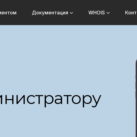
лиентом
Документация
WHOIS
Конт
нистратору