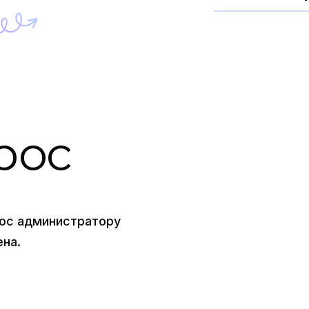
рос
ос администратору
на.