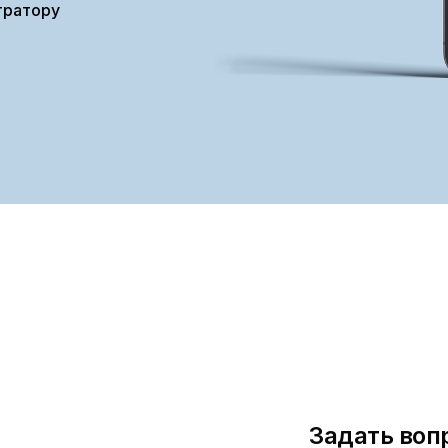
тратору
Задать воп