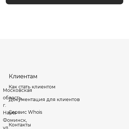
Клиентам
Как стать клиентом
Московская
область,
Документация для клиентов
г.
Сервис Whois
Наро-
Фоминск,
Контакты
ул.